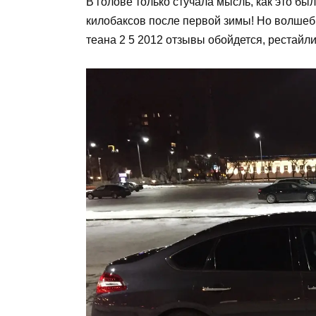
В голове только стучала мысль, как это б
килобаксов после первой зимы! Но волшебн
теана 2 5 2012 отзывы обойдется, рестайли