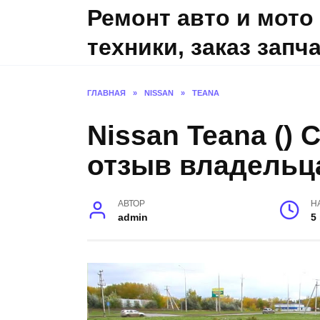
Skip
Ремонт авто и мото
to
техники, заказ запч
content
ГЛАВНАЯ
»
NISSAN
»
TEANA
Nissan Teana () 
отзыв владельц
АВТОР
Н
admin
5