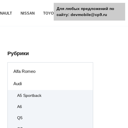
Для любых предложений по
NAULT
NISSAN
TOYOTA
РАЗНОЕ
сайту: devmobile@cp9.ru
Рубрики
Alfa Romeo
Audi
A5 Sportback
A6
Q5