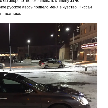
ыло бы здорово- перекрашивать машину за 40
ое русское авось привело меня в чувство. Ниссан
нг все-таки.