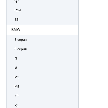
Q7
RS4
S5
BMW
3 серия
5 серия
i3
i8
M3
M5
X3
X4