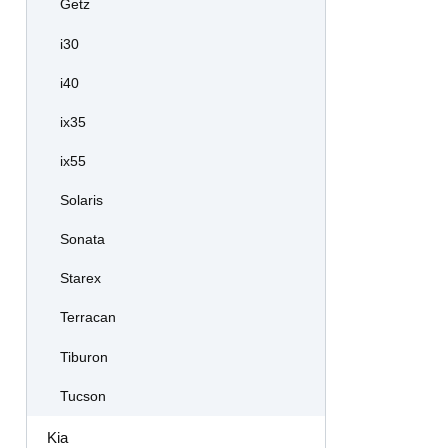
Getz
i30
i40
ix35
ix55
Solaris
Sonata
Starex
Terracan
Tiburon
Tucson
Kia