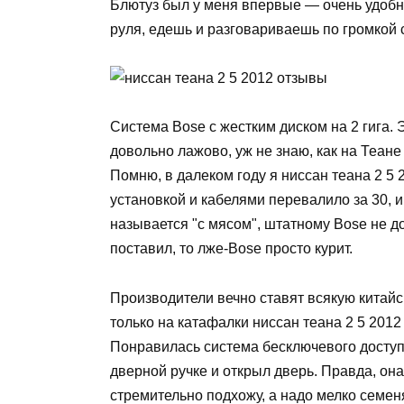
Блютуз был у меня впервые — очень удобн
руля, едешь и разговариваешь по громкой 
Система Bose с жестким диском на 2 гига. Э
довольно лажово, уж не знаю, как на Теане
Помню, в далеком году я ниссан теана 2 5
установкой и кабелями перевалило за 30, и э
называется "с мясом", штатному Bose не дос
поставил, то лже-Bose просто курит.
Производители вечно ставят всякую китай
только на катафалки ниссан теана 2 5 2012
Понравилась система бесключевого доступ
дверной ручке и открыл дверь. Правда, она
стремительно подхожу, а надо мелко семеня