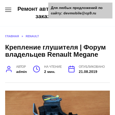
Skip
Ремонт авто и мото техники,
Для любых предложений по
to
сайту: devmobile@cp9.ru
content
заказ запчастей
ГЛАВНАЯ
»
RENAULT
Крепление глушителя | Форум
владельцев Renault Megane
АВТОР
НА ЧТЕНИЕ
ОПУБЛИКОВАНО
admin
2 мин.
21.08.2019