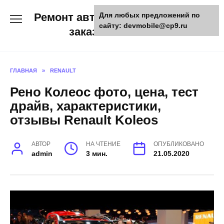
Skip
Ремонт авто и мото техники,
Для любых предложений по
to
сайту: devmobile@cp9.ru
content
заказ запчастей
ГЛАВНАЯ
»
RENAULT
Рено Колеос фото, цена, тест
драйв, характеристики,
отзывы Renault Koleos
АВТОР
НА ЧТЕНИЕ
ОПУБЛИКОВАНО
admin
3 мин.
21.05.2020