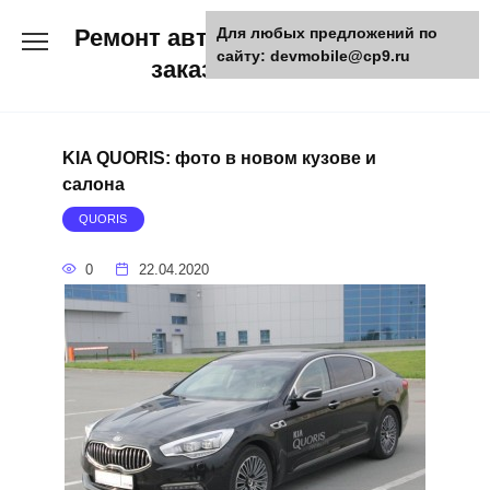
Skip
Ремонт авто и мото техники,
Для любых предложений по
to
сайту: devmobile@cp9.ru
content
заказ запчастей
KIA QUORIS: фото в новом кузове и
салона
QUORIS
0
22.04.2020