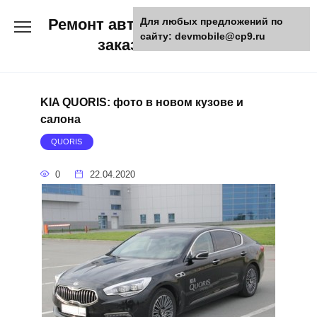
Skip
Ремонт авто и мото техники,
Для любых предложений по
to
сайту: devmobile@cp9.ru
content
заказ запчастей
KIA QUORIS: фото в новом кузове и
салона
QUORIS
0
22.04.2020