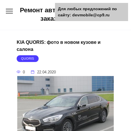
Skip
Ремонт авто и мото техники,
Для любых предложений по
to
сайту: devmobile@cp9.ru
content
заказ запчастей
KIA QUORIS: фото в новом кузове и
салона
QUORIS
0
22.04.2020