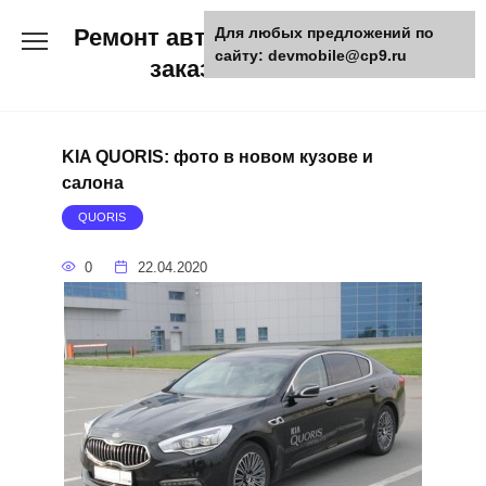
Skip
Ремонт авто и мото техники,
Для любых предложений по
to
сайту: devmobile@cp9.ru
content
заказ запчастей
KIA QUORIS: фото в новом кузове и
салона
QUORIS
0
22.04.2020