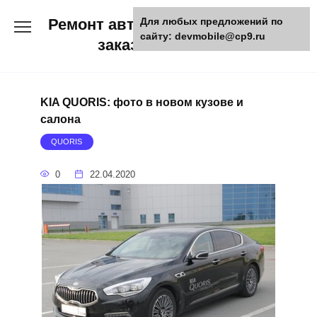
Skip
Ремонт авто и мото техники,
Для любых предложений по
to
сайту: devmobile@cp9.ru
content
заказ запчастей
KIA QUORIS: фото в новом кузове и
салона
QUORIS
0
22.04.2020