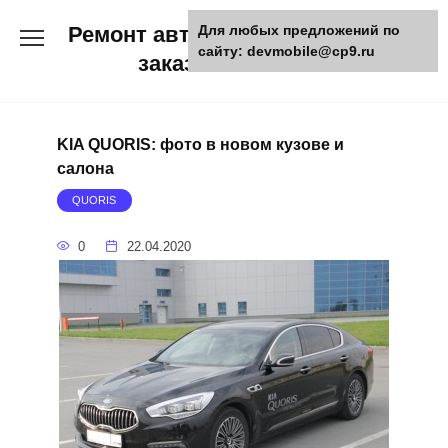
Skip
Ремонт авто и мото техники,
Для любых предложений по
to
сайту: devmobile@cp9.ru
content
заказ запчастей
KIA QUORIS: фото в новом кузове и
салона
QUORIS
0
22.04.2020