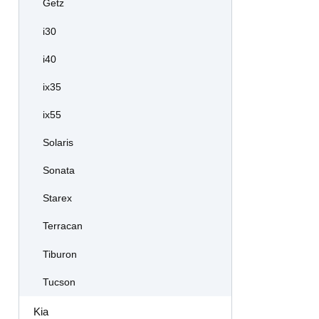
Getz
i30
i40
ix35
ix55
Solaris
Sonata
Starex
Terracan
Tiburon
Tucson
Kia