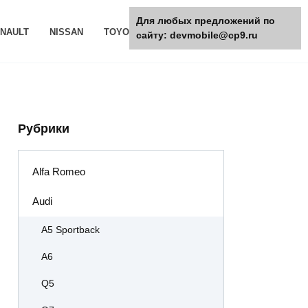
Для любых предложений по
NAULT
NISSAN
TOYOTA
РАЗНОЕ
сайту: devmobile@cp9.ru
Рубрики
Alfa Romeo
Audi
A5 Sportback
A6
Q5