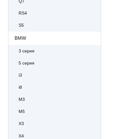
Q7
RS4
S5
BMW
3 серия
5 серия
i3
i8
M3
M5
X3
X4