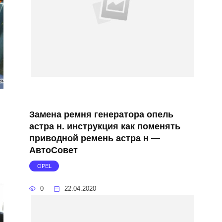
Замена ремня генератора опель
и
астра н. инструкция как поменять
приводной ремень астра н —
АвтоСовет
OPEL
0
22.04.2020