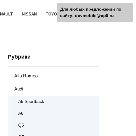
Для любых предложений по
NAULT
NISSAN
TOYOTA
РАЗНОЕ
сайту: devmobile@cp9.ru
Рубрики
Alfa Romeo
Audi
A5 Sportback
A6
Q5