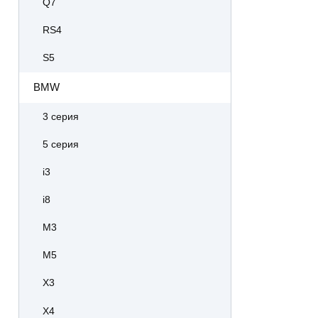
Q7
RS4
S5
BMW
3 серия
5 серия
i3
i8
M3
M5
X3
X4