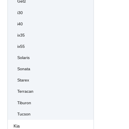
Getz
i30
i40
ix35
ix55
Solaris
Sonata
Starex
Terracan
Tiburon
Tucson
Kia