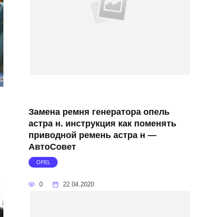
Замена ремня генератора опель
и
астра н. инструкция как поменять
приводной ремень астра н —
АвтоСовет
OPEL
0
22.04.2020