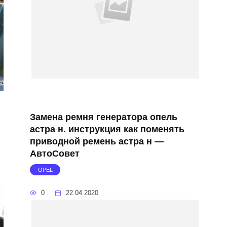
Замена ремня генератора опель
и
астра н. инструкция как поменять
приводной ремень астра н —
АвтоСовет
OPEL
0
22.04.2020