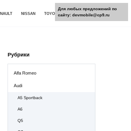
Для любых предложений по
NAULT
NISSAN
TOYOTA
РАЗНОЕ
сайту: devmobile@cp9.ru
Рубрики
Alfa Romeo
Audi
A5 Sportback
A6
Q5