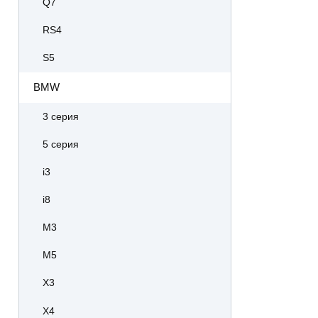
Q7
RS4
S5
BMW
3 серия
5 серия
i3
i8
M3
M5
X3
X4