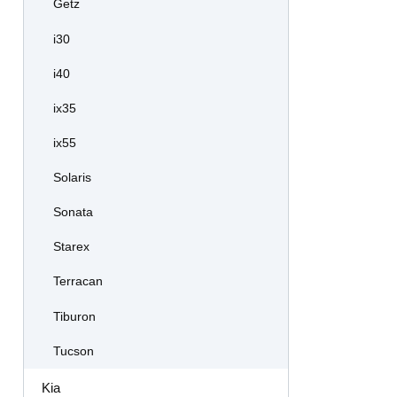
Getz
i30
i40
ix35
ix55
Solaris
Sonata
Starex
Terracan
Tiburon
Tucson
Kia