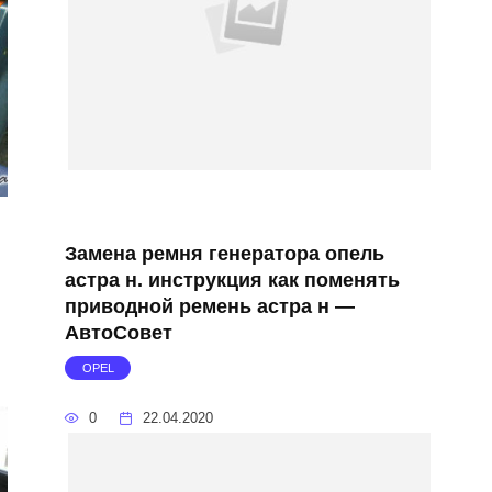
Замена ремня генератора опель
и
астра н. инструкция как поменять
приводной ремень астра н —
АвтоСовет
OPEL
0
22.04.2020