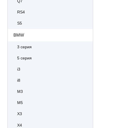
Q7
RS4
S5
BMW
3 серия
5 серия
i3
i8
M3
M5
X3
X4