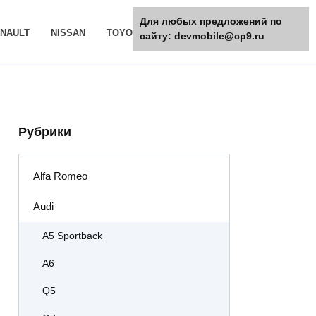
Для любых предложений по
NAULT
NISSAN
TOYOTA
РАЗНОЕ
сайту: devmobile@cp9.ru
Рубрики
Alfa Romeo
Audi
A5 Sportback
A6
Q5