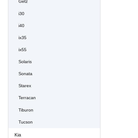
Getz
i30
i40
ix35
ix55
Solaris
Sonata
Starex
Terracan
Tiburon
Tucson
Kia