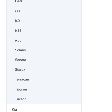
Getz
i30
i40
ix35
ix55
Solaris
Sonata
Starex
Terracan
Tiburon
Tucson
Kia