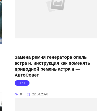
Замена ремня генератора опель
и
астра н. инструкция как поменять
приводной ремень астра н —
АвтоСовет
OPEL
0
22.04.2020