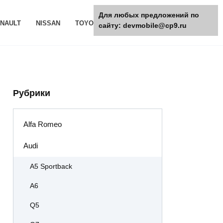
Для любых предложений по
NAULT
NISSAN
TOYOTA
РАЗНОЕ
сайту: devmobile@cp9.ru
Рубрики
Alfa Romeo
Audi
A5 Sportback
A6
Q5