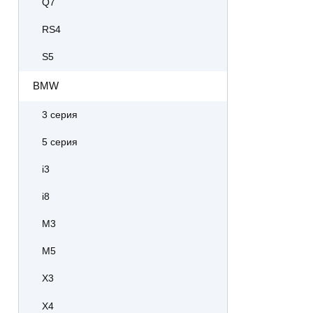
Q7
RS4
S5
BMW
3 серия
5 серия
i3
i8
M3
M5
X3
X4