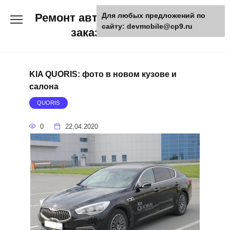
Skip
Ремонт авто и мото техники,
Для любых предложений по
to
сайту: devmobile@cp9.ru
content
заказ запчастей
KIA QUORIS: фото в новом кузове и
салона
QUORIS
0
22.04.2020