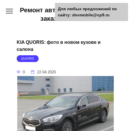
Skip
Ремонт авто и мото техники,
Для любых предложений по
to
сайту: devmobile@cp9.ru
content
заказ запчастей
KIA QUORIS: фото в новом кузове и
салона
QUORIS
0
22.04.2020