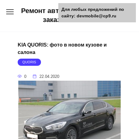
Skip
Ремонт авто и мото техники,
Для любых предложений по
to
сайту: devmobile@cp9.ru
content
заказ запчастей
KIA QUORIS: фото в новом кузове и
салона
QUORIS
0
22.04.2020