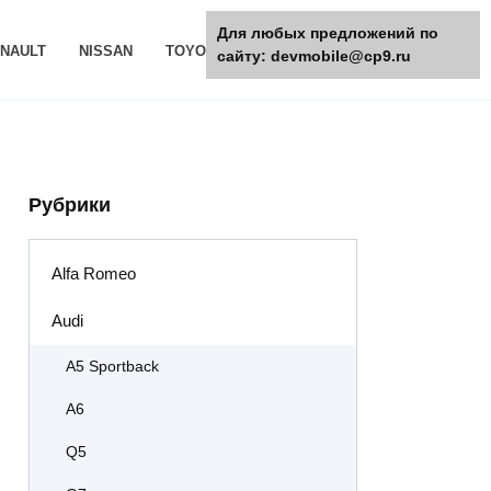
Для любых предложений по
NAULT
NISSAN
TOYOTA
РАЗНОЕ
сайту: devmobile@cp9.ru
Рубрики
Alfa Romeo
Audi
A5 Sportback
A6
Q5