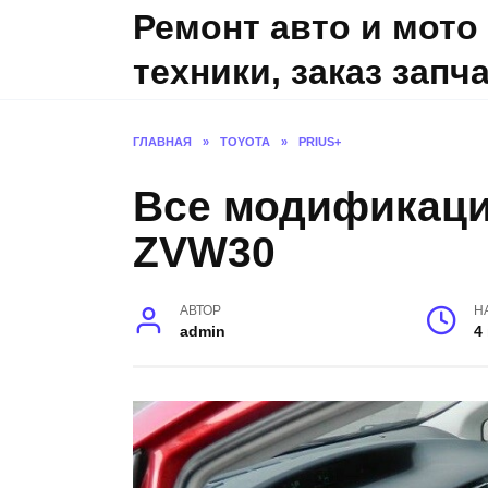
Skip
Ремонт авто и мото
to
техники, заказ запч
content
ГЛАВНАЯ
»
TOYOTA
»
PRIUS+
Все модификации
ZVW30
АВТОР
Н
admin
4