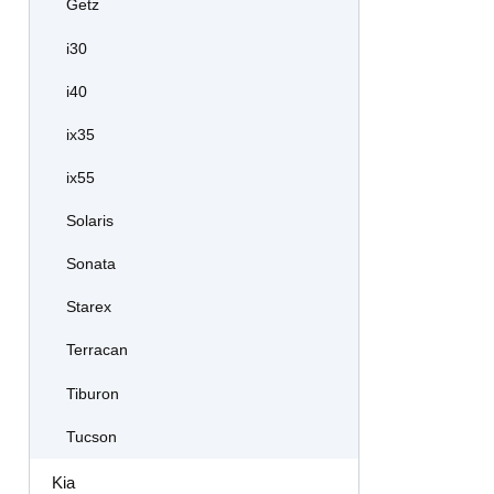
Getz
i30
i40
ix35
ix55
Solaris
Sonata
Starex
Terracan
Tiburon
Tucson
Kia