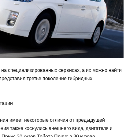
 на специализированных сервисах, а их можно найти
 представил третье поколение гибридных
ления имеет некоторые отличия от предыдущей
ения также коснулись внешнего вида, двигателя и
Приус 30 кузов Тойота Приус в 30 кузове