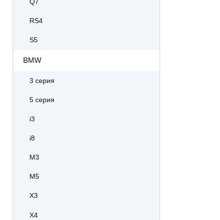
Q7
RS4
S5
BMW
3 серия
5 серия
i3
i8
M3
M5
X3
X4