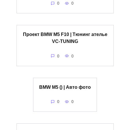
0
0
Проект BMW M5 F10 | Тюнинг ателье
VC-TUNING
0
0
BMW M5 () | Авто фото
0
0