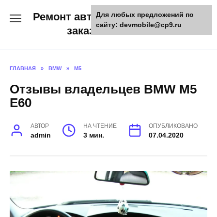
Skip
Ремонт авто и мото техники,
Для любых предложений по
to
сайту: devmobile@cp9.ru
content
заказ запчастей
ГЛАВНАЯ
»
BMW
»
M5
Отзывы владельцев BMW M5
E60
АВТОР
НА ЧТЕНИЕ
ОПУБЛИКОВАНО
admin
3 мин.
07.04.2020