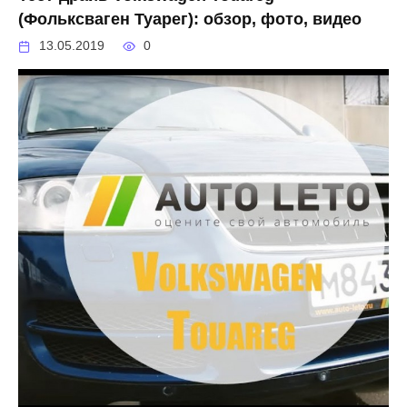
(Фольксваген Туарег): обзор, фото, видео
13.05.2019
0