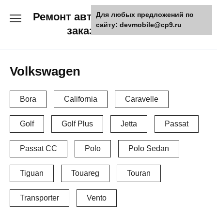
Skip
Ремонт авто и мото техники,
Для любых предложений по
to
сайту: devmobile@cp9.ru
content
заказ запчастей
Volkswagen
Bora
California
Caravelle
Golf
Golf Plus
Jetta
Passat
Passat CC
Polo
Polo Sedan
Tiguan
Touareg
Touran
Transporter
Vento