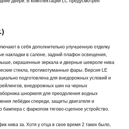
едние двери. В комплектации LC предусмотрен
.)
лючают в себя дополнительно улучшенную отделку
ые накладки в салоне, задний плафон освещения,
крыше, окрашенные зеркала и дверные шевроле нива
ческие стекла, противотуманные фары. Версия LE
пециально подготовлена для внедорожных условий и
 рейлингов, внедорожных шин на черных
заборника шноркеля для преодоления водных
ления лебёдки спереди, защиты двигателя и
о бампера с фаркопом тягово-сцепное устройство.
ик нива за. Хотя у отца в свое время 2 таких было,