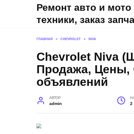
Skip
Ремонт авто и мото
to
техники, заказ запч
content
ГЛАВНАЯ
»
CHEVROLET
»
NIVA
Chevrolet Niva 
Продажа, Цены,
объявлений
АВТОР
Н
admin
2