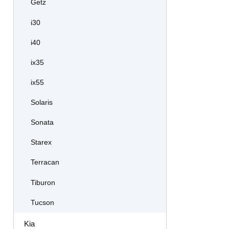
Getz
i30
i40
ix35
ix55
Solaris
Sonata
Starex
Terracan
Tiburon
Tucson
Kia