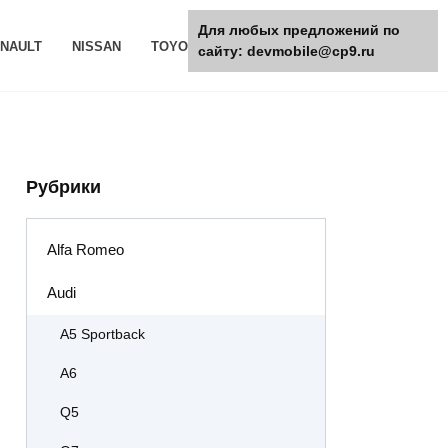
Для любых предложений по
NAULT
NISSAN
TOYOTA
РАЗНОЕ
сайту: devmobile@cp9.ru
Рубрики
Alfa Romeo
Audi
A5 Sportback
A6
Q5