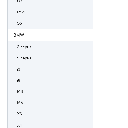
Q7
RS4
S5
BMW
3 серия
5 серия
i3
i8
M3
M5
X3
X4