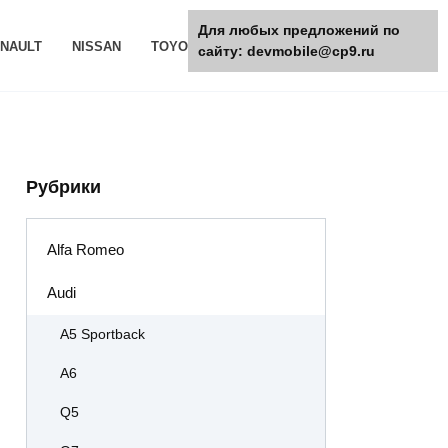
Для любых предложений по
NAULT
NISSAN
TOYOTA
РАЗНОЕ
сайту: devmobile@cp9.ru
Рубрики
Alfa Romeo
Audi
A5 Sportback
A6
Q5