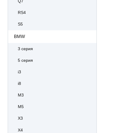
Q7
RS4
S5
BMW
3 серия
5 серия
i3
i8
M3
M5
X3
X4