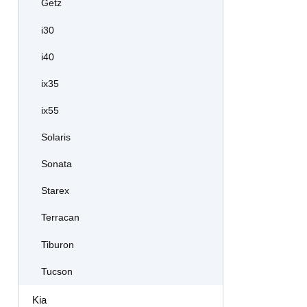
Getz
i30
i40
ix35
ix55
Solaris
Sonata
Starex
Terracan
Tiburon
Tucson
Kia