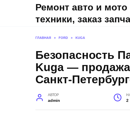
Skip
Ремонт авто и мото
to
техники, заказ запч
content
ГЛАВНАЯ
»
FORD
»
KUGA
Безопасность П
Kuga — продажа 
Санкт-Петербург
АВТОР
Н
admin
2