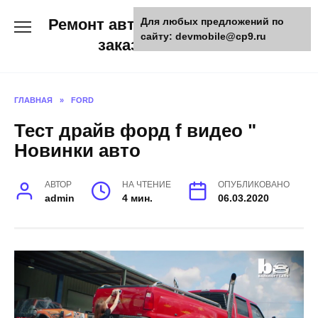
Skip
Ремонт авто и мото техники,
Для любых предложений по
to
сайту: devmobile@cp9.ru
content
заказ запчастей
ГЛАВНАЯ
»
FORD
Тест драйв форд f видео "
Новинки авто
АВТОР
НА ЧТЕНИЕ
ОПУБЛИКОВАНО
admin
4 мин.
06.03.2020