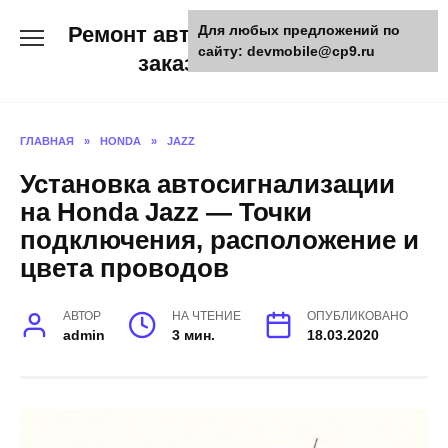
Skip
Ремонт авто и мото техники,
Для любых предложений по
to
сайту: devmobile@cp9.ru
content
заказ запчастей
ГЛАВНАЯ
»
HONDA
»
JAZZ
Установка автосигнализации
на Honda Jazz — Точки
подключения, расположение и
цвета проводов
АВТОР
НА ЧТЕНИЕ
ОПУБЛИКОВАНО
admin
3 мин.
18.03.2020