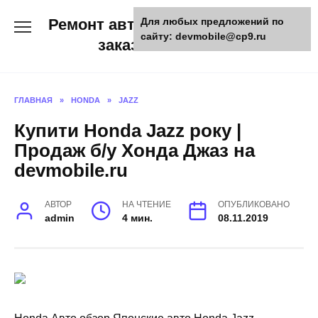
Skip
Ремонт авто и мото техники,
Для любых предложений по
to
сайту: devmobile@cp9.ru
content
заказ запчастей
ГЛАВНАЯ
»
HONDA
»
JAZZ
Купити Honda Jazz року |
Продаж б/у Хонда Джаз на
devmobile.ru
АВТОР
НА ЧТЕНИЕ
ОПУБЛИКОВАНО
admin
4 мин.
08.11.2019