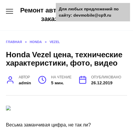
Skip
Ремонт авто и мото техники,
Для любых предложений по
to
сайту: devmobile@cp9.ru
content
заказ запчастей
ГЛАВНАЯ
»
HONDA
»
VEZEL
Honda Vezel цена, технические
характеристики, фото, видео
АВТОР
НА ЧТЕНИЕ
ОПУБЛИКОВАНО
admin
5 мин.
26.12.2019
Весьма заманчивая цифра, не так ли?