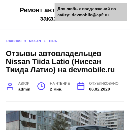
Skip
Ремонт авто и мото техники,
Для любых предложений по
to
сайту: devmobile@cp9.ru
content
заказ запчастей
ГЛАВНАЯ
»
NISSAN
»
TIIDA
Отзывы автовладельцев
Nissan Tiida Latio (Ниссан
Тиида Латио) на devmobile.ru
АВТОР
НА ЧТЕНИЕ
ОПУБЛИКОВАНО
admin
2 мин.
06.02.2020