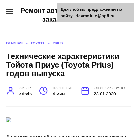
Skip
Ремонт авто и мото техники,
Для любых предложений по
to
сайту: devmobile@cp9.ru
content
заказ запчастей
ГЛАВНАЯ
»
TOYOTA
»
PRIUS
Технические характеристики
Тойота Приус (Toyota Prius)
годов выпуска
АВТОР
НА ЧТЕНИЕ
ОПУБЛИКОВАНО
admin
4 мин.
23.01.2020