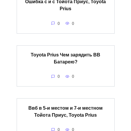
Ошибка с и с Тойота Приус, Toyota
Prius
0
0
Toyota Prius Чем зарядить ВВ
Батарею?
0
0
Ввб в 5-и местом и 7-и местном
Тойота Приус, Toyota Prius
0
0