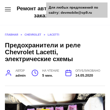
Skip
Ремонт авто и мото техники,
Для любых предложений по
to
сайту: devmobile@cp9.ru
content
заказ запчастей
ГЛАВНАЯ
»
CHEVROLET
»
LACETTI
Предохранители и реле
Chevrolet Lacetti,
электрические схемы
АВТОР
НА ЧТЕНИЕ
ОПУБЛИКОВАНО
admin
5 мин.
14.05.2020