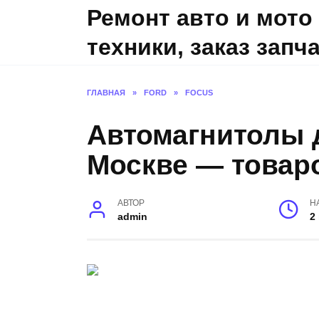
Skip
Ремонт авто и мото
to
техники, заказ запч
content
ГЛАВНАЯ
»
FORD
»
FOCUS
Автомагнитолы д
Москве — товар
АВТОР
Н
admin
2