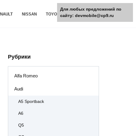
Для любых предложений по
NAULT
NISSAN
TOYOTA
РАЗНОЕ
сайту: devmobile@cp9.ru
Рубрики
Alfa Romeo
Audi
A5 Sportback
A6
Q5