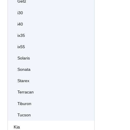
Getz
i30
i40
ix35
ix55
Solaris
Sonata
Starex
Terracan
Tiburon
Tucson
Kia