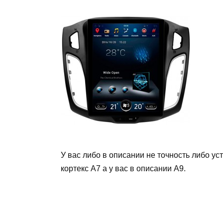
У вас либо в описании не точность либо ус
кортекс А7 а у вас в описании А9.