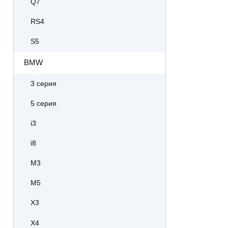
Q7
RS4
S5
BMW
3 серия
5 серия
i3
i8
M3
M5
X3
X4