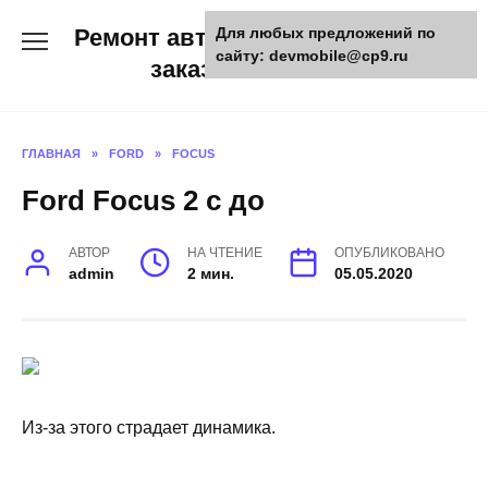
Skip
Ремонт авто и мото техники,
Для любых предложений по
to
сайту: devmobile@cp9.ru
content
заказ запчастей
ГЛАВНАЯ
»
FORD
»
FOCUS
Ford Focus 2 с до
АВТОР
НА ЧТЕНИЕ
ОПУБЛИКОВАНО
admin
2 мин.
05.05.2020
Из-за этого страдает динамика.