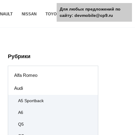
Для любых предложений по
NAULT
NISSAN
TOYOTA
РАЗНОЕ
сайту: devmobile@cp9.ru
Рубрики
Alfa Romeo
Audi
A5 Sportback
A6
Q5