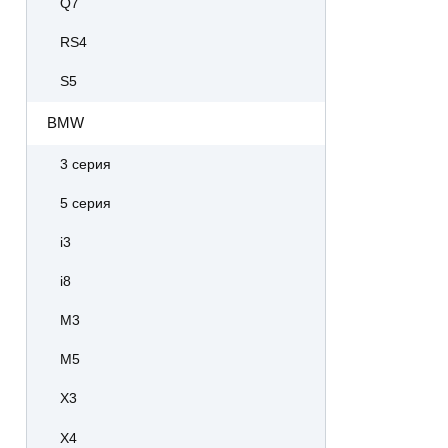
Q7
RS4
S5
BMW
3 серия
5 серия
i3
i8
M3
M5
X3
X4