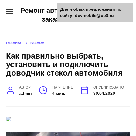
Skip
Ремонт авто и мото техники,
Для любых предложений по
to
сайту: devmobile@cp9.ru
content
заказ запчастей
ГЛАВНАЯ
»
РАЗНОЕ
Как правильно выбрать,
установить и подключить
доводчик стекол автомобиля
АВТОР
НА ЧТЕНИЕ
ОПУБЛИКОВАНО
admin
4 мин.
30.04.2020