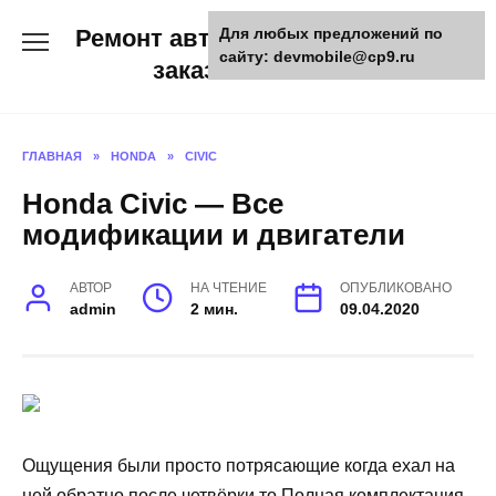
Skip
Ремонт авто и мото техники,
Для любых предложений по
to
сайту: devmobile@cp9.ru
content
заказ запчастей
ГЛАВНАЯ
»
HONDA
»
CIVIC
Honda Civic — Все
модификации и двигатели
АВТОР
НА ЧТЕНИЕ
ОПУБЛИКОВАНО
admin
2 мин.
09.04.2020
Ощущения были просто потрясающие когда ехал на
ней обратно после четвёрки то Полная комплектация,