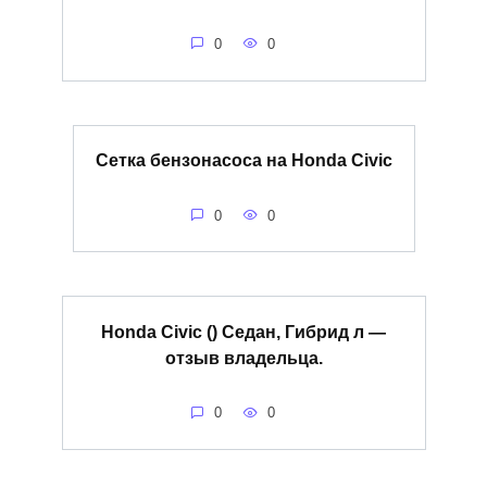
0
0
Сетка бензонасоса на Honda Civic
0
0
Honda Civic () Седан, Гибрид л —
отзыв владельца.
0
0