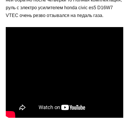
руль с электро усилителем honda civic es5 D16W7
VTEC очень резво отзывался на педаль газа.