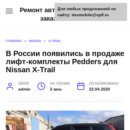
Skip
Ремонт авто и мото техники,
Для любых предложений по
to
сайту: devmobile@cp9.ru
content
заказ запчастей
ГЛАВНАЯ
»
NISSAN
»
X-TRAIL
В России появились в продаже
лифт-комплекты Pedders для
Nissan X-Trail
АВТОР
НА ЧТЕНИЕ
ОПУБЛИКОВАНО
admin
2 мин.
22.04.2020