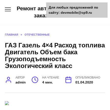
Skip
Ремонт авто и мото техники,
Для любых предложений по
to
сайту: devmobile@cp9.ru
content
заказ запчастей
ГЛАВНАЯ
»
ОТЕЧЕСТВЕННЫЕ
ГАЗ Газель 4×4 Расход топлива
Двигатель Объем бака
Грузоподъемность
Экологический класс
АВТОР
НА ЧТЕНИЕ
ОПУБЛИКОВАНО
admin
4 мин.
01.04.2020